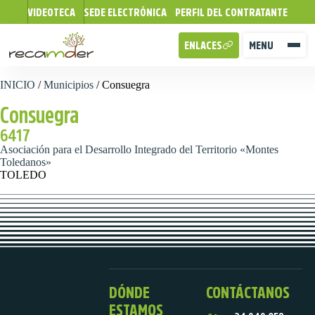
VIDEOTECA
SEDE ELECTRÓNICA
PERFIL DEL CONTRATANTE
ENLACES
MENU
INICIO
/
Municipios
/
Consuegra
Consuegra
6417
Asociación para el Desarrollo Integrado del Territorio «Montes
Toledanos»
TOLEDO
DÓNDE
CONTÁCTANOS
ESTAMOS