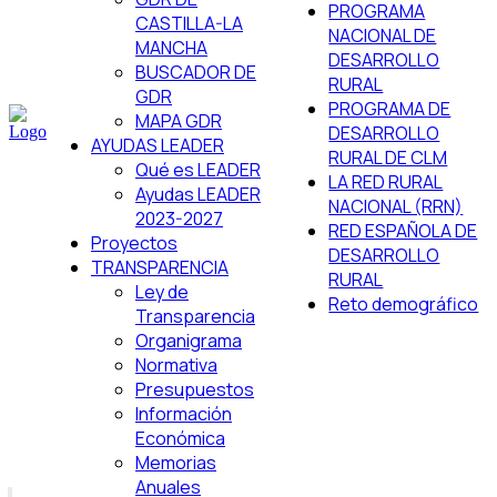
PROGRAMA
CASTILLA-LA
NACIONAL DE
MANCHA
DESARROLLO
BUSCADOR DE
RURAL
GDR
PROGRAMA DE
MAPA GDR
DESARROLLO
AYUDAS LEADER
RURAL DE CLM
Qué es LEADER
LA RED RURAL
Ayudas LEADER
NACIONAL (RRN)
2023-2027
RED ESPAÑOLA DE
Proyectos
DESARROLLO
TRANSPARENCIA
RURAL
Ley de
Reto demográfico
Transparencia
Organigrama
Normativa
Presupuestos
Información
Económica
Memorias
Anuales