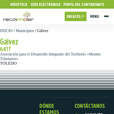
VIDEOTECA
SEDE ELECTRÓNICA
PERFIL DEL CONTRATANTE
ENLACES
MENU
INICIO
/
Municipios
/
Gálvez
Gálvez
6417
Asociación para el Desarrollo Integrado del Territorio «Montes
Toledanos»
TOLEDO
DÓNDE
CONTÁCTANOS
ESTAMOS