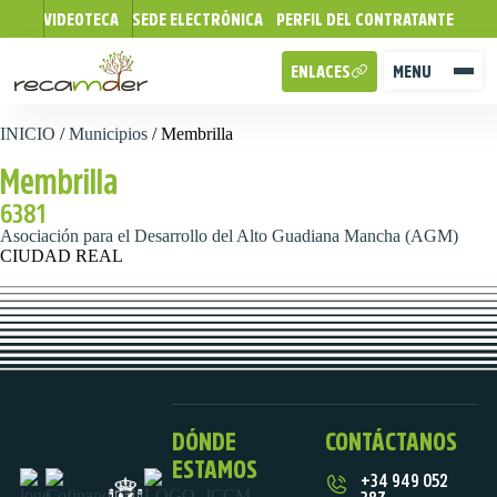
VIDEOTECA
SEDE ELECTRÓNICA
PERFIL DEL CONTRATANTE
ENLACES
MENU
INICIO
/
Municipios
/
Membrilla
Membrilla
6381
Asociación para el Desarrollo del Alto Guadiana Mancha (AGM)
CIUDAD REAL
DÓNDE
CONTÁCTANOS
ESTAMOS
+34 949 052