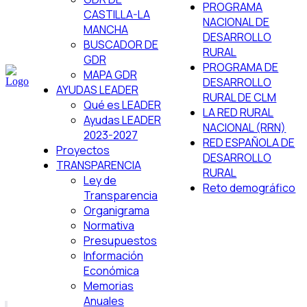
PROGRAMA
CASTILLA-LA
NACIONAL DE
MANCHA
DESARROLLO
BUSCADOR DE
RURAL
GDR
PROGRAMA DE
MAPA GDR
DESARROLLO
AYUDAS LEADER
RURAL DE CLM
Qué es LEADER
LA RED RURAL
Ayudas LEADER
NACIONAL (RRN)
2023-2027
RED ESPAÑOLA DE
Proyectos
DESARROLLO
TRANSPARENCIA
RURAL
Ley de
Reto demográfico
Transparencia
Organigrama
Normativa
Presupuestos
Información
Económica
Memorias
Anuales