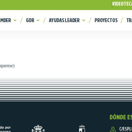
VIDEOTEC
AMDER
GDR
AYUDAS LEADER
PROYECTOS
TR
nquense)
DÓNDE E
C/ESPL