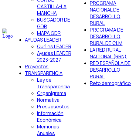
PROGRAMA
CASTILLA-LA
NACIONAL DE
MANCHA
DESARROLLO
BUSCADOR DE
RURAL
GDR
PROGRAMA DE
MAPA GDR
DESARROLLO
AYUDAS LEADER
RURAL DE CLM
Qué es LEADER
LA RED RURAL
Ayudas LEADER
NACIONAL (RRN)
2023-2027
RED ESPAÑOLA DE
Proyectos
DESARROLLO
TRANSPARENCIA
RURAL
Ley de
Reto demográfico
Transparencia
Organigrama
Normativa
Presupuestos
Información
Económica
Memorias
Anuales