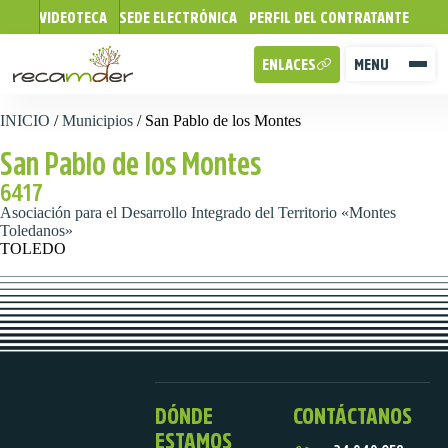
VIDEOTECA
SEDE ELECTRÓNICA
PERFIL DEL CONTRATANTE
ENLACES
MENU
INICIO
/
Municipios
/
San Pablo de los Montes
San Pablo de los Montes
6417
Asociación para el Desarrollo Integrado del Territorio «Montes
Toledanos»
TOLEDO
DÓNDE
CONTÁCTANOS
ESTAMOS