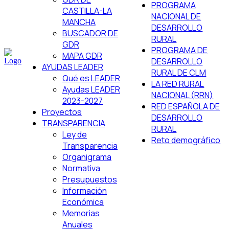
PROGRAMA
CASTILLA-LA
NACIONAL DE
MANCHA
DESARROLLO
BUSCADOR DE
RURAL
GDR
PROGRAMA DE
MAPA GDR
DESARROLLO
AYUDAS LEADER
RURAL DE CLM
Qué es LEADER
LA RED RURAL
Ayudas LEADER
NACIONAL (RRN)
2023-2027
RED ESPAÑOLA DE
Proyectos
DESARROLLO
TRANSPARENCIA
RURAL
Ley de
Reto demográfico
Transparencia
Organigrama
Normativa
Presupuestos
Información
Económica
Memorias
Anuales