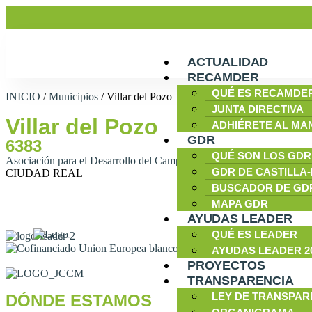
ACTUALIDAD
RECAMDER
QUÉ ES RECAMDE
INICIO
/
Municipios
/
Villar del Pozo
JUNTA DIRECTIVA
Villar del Pozo
ADHIÉRETE AL MA
GDR
6383
QUÉ SON LOS GDR
Asociación para el Desarrollo del Campo de Calatrava
GDR DE CASTILLA
CIUDAD REAL
BUSCADOR DE GD
MAPA GDR
AYUDAS LEADER
QUÉ ES LEADER
AYUDAS LEADER 20
PROYECTOS
TRANSPARENCIA
LEY DE TRANSPAR
DÓNDE ESTAMOS