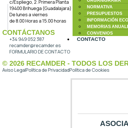
ORGANIGRAMA
c/Espliego, 2. Primera Planta
NORMATIVA
19400 Brihuega (Guadalajara)
PRESUPUESTOS
De lunes a viernes
INFORMACIÓN EC
de 8.00 Horas a 15.00 horas
MEMORIAS ANUAL
CONTÁCTANOS
CONVENIOS
+34 949 052 387
CONTACTO
recamder@recamder.es
FORMULARIO DE CONTACTO
© 2026 RECAMDER - TODOS LOS D
Aviso Legal
Política de Privacidad
Política de Cookies
ASOCIA