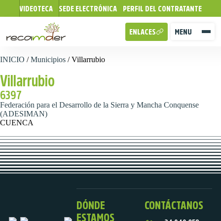
VIDEOTECA
SEDE ELECTRÓNICA
PERFIL DEL CONTRATANTE
ENLACES
MENU
INICIO
/
Municipios
/
Villarrubio
Villarrubio
6397
Federación para el Desarrollo de la Sierra y Mancha Conquense
(ADESIMAN)
CUENCA
DÓNDE
CONTÁCTANOS
ESTAMOS