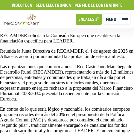
VIDEOTECA
SEDE ELECTRÓNICA
PERFIL DEL CONTRATANTE
ENLACES
MENU
RECAMDER solicita a la Comisión Europea que restablezca la
financiación específica para LEADER.
Reunida la Junta Directiva de RECAMDER el 4 de agosto de 2025 en
Albacete, acordó por unanimidad la aprobación de este manifiesto:
Las organizaciones que conformamos la Red Castellano Manchega de
Desarrollo Rural (RECAMDER), representando a más de 1,2 millones
de personas, entidades y comunidades que trabajan día a día por el
bienestar y el progreso de nuestros territorios rurales, queremos
expresar nuestro enérgico rechazo a la propuesta del Marco Financiero
Plurianual 2028/2034 presentada recientemente por la Comisión
Europea.
En contra de lo que sería lógico y razonable, los comisarios europeos
proponen recortes de más del 20% en el presupuesto de la Política
Agraria Común (PAC) y desaparece por completo el denominado
‘segundo pilar’, tradicionalmente encargado de canalizar los fondos
para el desarrollo rural y los programas LEADER. El nuevo enfoque