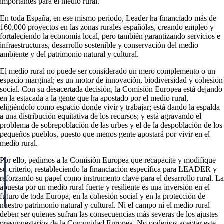
importantes para el medio rural.
En toda España, en ese mismo periodo, Leader ha financiado más de
160.000 proyectos en las zonas rurales españolas, creando empleo y
fortaleciendo la economía local, pero también garantizando servicios e
infraestructuras, desarrollo sostenible y conservación del medio
ambiente y del patrimonio natural y cultural.
El medio rural no puede ser considerado un mero complemento o un
espacio marginal; es un motor de innovación, biodiversidad y cohesión
social. Con su desacertada decisión, la Comisión Europea está dejando
en la estacada a la gente que ha apostado por el medio rural,
eligiéndolo como espacio donde vivir y trabajar; está dando la espalda
a una distribución equitativa de los recursos; y está agravando el
problema de sobrepoblación de las urbes y el de la despoblación de los
pequeños pueblos, puesto que menos gente apostará por vivir en el
medio rural.
Por ello, pedimos a la Comisión Europea que recapacite y modifique
su criterio, restableciendo la financiación específica para LEADER y
reforzando su papel como instrumento clave para el desarrollo rural. La
apuesta por un medio rural fuerte y resiliente es una inversión en el
futuro de toda Europa, en la cohesión social y en la protección de
nuestro patrimonio natural y cultural. Ni el campo ni el medio rural
deben ser quienes sufran las consecuencias más severas de los ajustes
presupuestarios de la Comunidad Europea. No podemos aceptar este