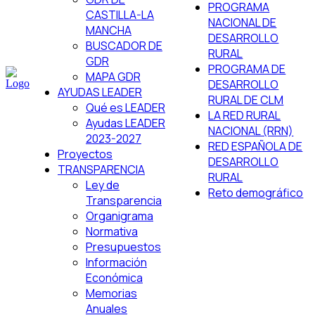
PROGRAMA
CASTILLA-LA
NACIONAL DE
MANCHA
DESARROLLO
BUSCADOR DE
RURAL
GDR
PROGRAMA DE
MAPA GDR
DESARROLLO
AYUDAS LEADER
RURAL DE CLM
Qué es LEADER
LA RED RURAL
Ayudas LEADER
NACIONAL (RRN)
2023-2027
RED ESPAÑOLA DE
Proyectos
DESARROLLO
TRANSPARENCIA
RURAL
Ley de
Reto demográfico
Transparencia
Organigrama
Normativa
Presupuestos
Información
Económica
Memorias
Anuales