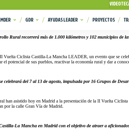
VIDEOTEC
AMDER
GDR
AYUDAS LEADER
PROYECTOS
TR
ollo Rural recorrerá más de 1.000 kilómetros y 102 municipios de las
 II Vuelta Ciclista Castilla-La Mancha LEADER, un evento que se celebr
rar el potencial de sus pueblos, reactivar la economía rural y dar a cono
se celebrará del 7 al 13 de agosto, impulsada por 16 Grupos de Desar
eral han asistido hoy en Madrid a la presentación de la II Vuelta Cicli
an por la calle Gran Vía de Madrid.
Castilla-La Mancha en Madrid con el objetivo de atraer a aficionados 