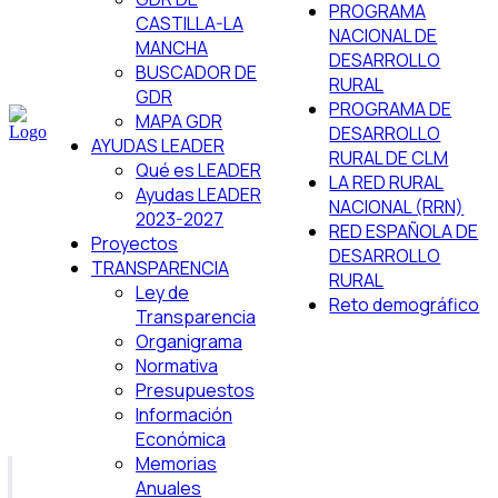
PROGRAMA
CASTILLA-LA
NACIONAL DE
MANCHA
DESARROLLO
BUSCADOR DE
RURAL
GDR
PROGRAMA DE
MAPA GDR
DESARROLLO
AYUDAS LEADER
RURAL DE CLM
Qué es LEADER
LA RED RURAL
Ayudas LEADER
NACIONAL (RRN)
2023-2027
RED ESPAÑOLA DE
Proyectos
DESARROLLO
TRANSPARENCIA
RURAL
Ley de
Reto demográfico
Transparencia
Organigrama
Normativa
Presupuestos
Información
Económica
Memorias
Anuales