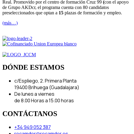
Real. Promovido por el centro de formación Cruz 99
(
con el apoyo
de Grupo AKDcr, el programa cuenta con 80 candidatos
preseleccionados que optan a
15
plazas de formación y empleo.
(más…)
DÓNDE ESTAMOS
c/Espliego, 2. Primera Planta
19400 Brihuega (Guadalajara)
De lunes a viernes
de 8.00 Horas a 15.00 horas
CONTÁCTANOS
+34 949 052 387
recamder@recamder.es