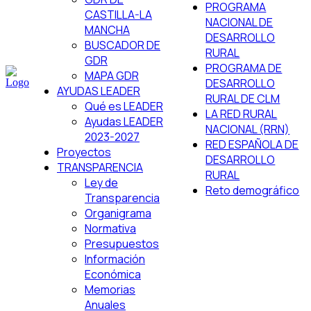
PROGRAMA
CASTILLA-LA
NACIONAL DE
MANCHA
DESARROLLO
BUSCADOR DE
RURAL
GDR
PROGRAMA DE
MAPA GDR
DESARROLLO
AYUDAS LEADER
RURAL DE CLM
Qué es LEADER
LA RED RURAL
Ayudas LEADER
NACIONAL (RRN)
2023-2027
RED ESPAÑOLA DE
Proyectos
DESARROLLO
TRANSPARENCIA
RURAL
Ley de
Reto demográfico
Transparencia
Organigrama
Normativa
Presupuestos
Información
Económica
Memorias
Anuales