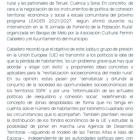
rural y las patronales de Teruel, Cuenca y Soria. En concreto, de
cara a la negociación de los instrumentos de política de cohesión
territorial, económica y social a escala comunitaria del próximo
programa LEADER 2021/2027, según afirmó durante su
intervención en la ‘III Jornada de Fomento de la Población Rural’
organizada en Barajas de Melo por la Asociación Cultural Fermín
Caballero y el Ayuntamiento del municipio.
Caballero recordó que el objetivo de este
lobby
o grupo de presión
en la Unión Europea (UE) es transmitir a los políticos la idea de
que la pérdida de habitantes “es un problema grave que hay que
abordar y atajar con éxito” y proponerles ideas concretas y
aplicables para la “revitalización socioeconómica del medio rural”.
En su opinión, estas pasan por “sensibilizar y difundir al
conjunto de la sociedad las oportunidades socioeconómicas de
los territorios SSPA” y por una “reformulación de las actuales
políticas de reequilibrio y cohesión social”, redefiniendo el
concepto de zonas despobladas de forma que no tenga en
cuenta solo el número de habitantes por kilómetro cuadrado sino
las circunstancias que lo acompañan. También plantean revisar
la distribución de los fondos económicos de la UE y estudiar la
posibilidad de poner en marcha una Agencia de Desarrollo
Territorial —siguiendo el modelo de las Tierras Altas e Islas de
Escocia—, independiente de las autoridades políticas pero con