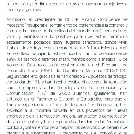
supervisión y rendimiento de cuentas en base a unos objetivos a
medio y largo plazo.
Asimismo, el presidente de CEDER Alcarria Conquense ve
necesario “recuperar el sentimiento de pertenencia a la comarca y
cambiar la imagen de la realidad del mundo rural”, poniendo en
valor y visibilizando lo positivo para que estos territorios
escasamente poblados sean “lugares atractivos, donde vivir,
trabajar, invertir y crecer, asegurando así el futuro de los pueblos”.
En ello lleva trabajando esta entidad sin ánimo de lucro desde
1994 utilizando diferentes instrumentos como la medida 19 de
Apoyo al Desarrollo Local contemplada en el Programa de
Desarrollo Rural (PDR) de Castilla-La Mancha 2014-2020.
Según Caballero, gracias a él han creado 279 puestos de trabajo,
consolidando 161, y han hecho posible el acceso a la formación
para el empleo y a las Tecnologías de la Información y la
Comunicación (TIC) de 2.652 alumnos. Igualmente, han
actuado en el Patrimonio Cultural y Etnográfico para que el
turismo siga siendo un “pilar de desarrollo” en la comarca, han
ayudado a la iniciativa privada en sus proyectos de nuevas
empresas o en la renovación, mejora, ampliación o consolidación
de las existentes y han respondido a las demandas formuladas
por los ayuntamientos para mejorar los servicios que tienen que
prestar a sus habitantes. El presidente del GAL explicó que se