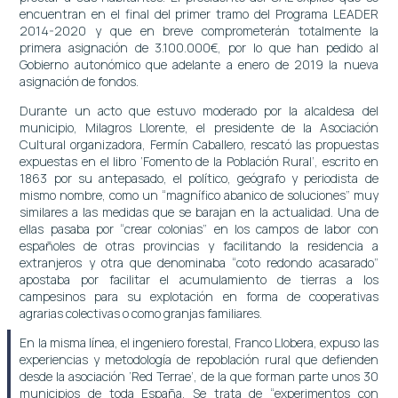
encuentran en el final del primer tramo del Programa LEADER
2014-2020 y que en breve comprometerán totalmente la
primera asignación de 3.100.000€, por lo que han pedido al
Gobierno autonómico que adelante a enero de 2019 la nueva
asignación de fondos.
Durante un acto que estuvo moderado por la alcaldesa del
municipio, Milagros Llorente, el presidente de la Asociación
Cultural organizadora, Fermín Caballero, rescató las propuestas
expuestas en el libro ‘Fomento de la Población Rural’, escrito en
1863 por su antepasado, el político, geógrafo y periodista de
mismo nombre, como un “magnífico abanico de soluciones” muy
similares a las medidas que se barajan en la actualidad. Una de
ellas pasaba por “crear colonias” en los campos de labor con
españoles de otras provincias y facilitando la residencia a
extranjeros y otra que denominaba “coto redondo acasarado”
apostaba por facilitar el acumulamiento de tierras a los
campesinos para su explotación en forma de cooperativas
agrarias colectivas o como granjas familiares.
En la misma línea, el ingeniero forestal, Franco Llobera, expuso las
experiencias y metodología de repoblación rural que defienden
desde la asociación ‘Red Terrae’, de la que forman parte unos 30
municipios de toda España. Se trata de “experimentos con