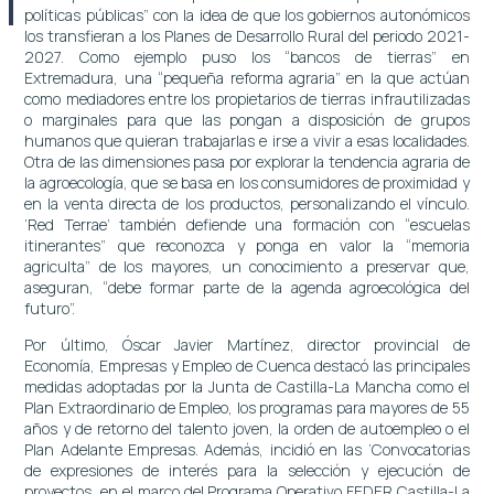
políticas públicas” con la idea de que los gobiernos autonómicos
los transfieran a los Planes de Desarrollo Rural del periodo 2021-
2027. Como ejemplo puso los “bancos de tierras” en
Extremadura, una “pequeña reforma agraria” en la que actúan
como mediadores entre los propietarios de tierras infrautilizadas
o marginales para que las pongan a disposición de grupos
humanos que quieran trabajarlas e irse a vivir a esas localidades.
Otra de las dimensiones pasa por explorar la tendencia agraria de
la agroecología, que se basa en los consumidores de proximidad y
en la venta directa de los productos, personalizando el vínculo.
‘Red Terrae’ también defiende una formación con “escuelas
itinerantes” que reconozca y ponga en valor la “memoria
agriculta” de los mayores, un conocimiento a preservar que,
aseguran, “debe formar parte de la agenda agroecológica del
futuro”.
Por último, Óscar Javier Martínez, director provincial de
Economía, Empresas y Empleo de Cuenca destacó las principales
medidas adoptadas por la Junta de Castilla-La Mancha como el
Plan Extraordinario de Empleo, los programas para mayores de 55
años y de retorno del talento joven, la orden de autoempleo o el
Plan Adelante Empresas. Además, incidió en las ‘Convocatorias
de expresiones de interés para la selección y ejecución de
proyectos, en el marco del Programa Operativo FEDER Castilla-La