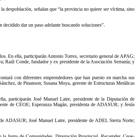
la despoblación, señalan que “la provincia no quiere ser víctima, sino
an decidido dar un paso adelante buscando soluciones”.
blos. En ella, participarán Antonio Torres, secretario general de APAG;
a; Raúl Conde, fundador y ex presidente de la Asociación Serranía; y
e contará con diferentes emprendedores que han puesto en marcha sus
Sánchez, de Pinanson; Susana Moya, gerente de Estructuras Metálicas
lla, participarán José Manuel Latre, presidente de la Diputación de
sidente de CEOE; Esperanza Magán, presidenta de ADASUR; y Jesús
ta de ADASUR; José Manuel Latre, presidente de ADEL Sierra Norte;
 de la Junta de Comunidades, Diputación Provincial, Recamder, Ceoe-