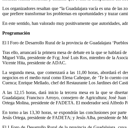
Los organizadores resaltan que “la Guadalajara vacía es una de las zo
que prefiere transformar los problemas en oportunidades y trazar cami
En este sentido, han valorado muy positivamente que autoridades, adm
Programación
El I Foro de Desarrollo Rural de la provincia de Guadalajara ‘Pueblos
Tras ello, arrancará la primera mesa de debate en la que se hablará de
Miguel Villa, presidente de Fcg; José Luis Ros, miembro de la Asoci
Vicente Hita, presidente de ADAC.
La segunda mesa, que comenzará a las 11,00 horas, abordará el desa
negocios en el medio rural como Elena Cañeque, de ‘Te lo cuento co
Cuenca; Enrique Mellado, chef del Restaurante Los Jardines del Castil
A las 12,15 horas, dará inicio la tercera mesa en la que se disert
Guadalajara; Francisco Arroyo, consejero de Agricultura; José 
Ortega Molina, presidente de FADETA. El moderador será Alfredo Pal
En torno a las 13,30 horas, se expondrán las conclusiones por pa
Jesús Ortega, presidente de FADETA; y Jesús Alba, presidente de Mo
El I Foro de Desarrollo Rural de la provincia de Guadalajara, cuya