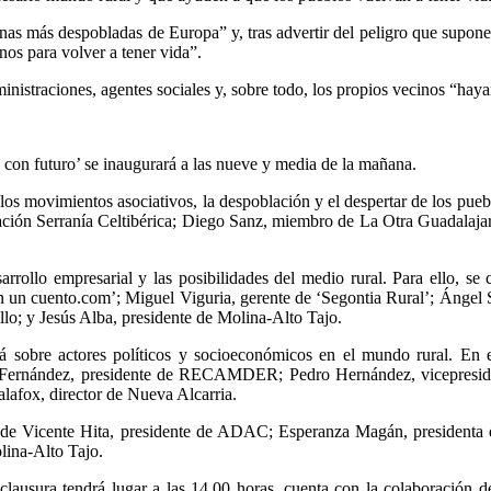
nas más despobladas de Europa” y, tras advertir del peligro que supone 
nos para volver a tener vida”.
inistraciones, agentes sociales y, sobre todo, los propios vecinos “hay
 con futuro’ se inaugurará a las nueve y media de la mañana.
 los movimientos asociativos, la despoblación y el despertar de los pue
ación Serranía Celtibérica; Diego Sanz, miembro de La Otra Guadalajar
rrollo empresarial y las posibilidades del medio rural. Para ello, s
n un cuento.com’; Miguel Viguria, gerente de ‘Segontia Rural’; Ángel 
lo; y Jesús Alba, presidente de Molina-Alto Tajo.
ará sobre actores políticos y socioeconómicos en el mundo rural. En e
Juan Fernández, presidente de RECAMDER; Pedro Hernández, vicepre
afox, director de Nueva Alcarria.
rte de Vicente Hita, presidente de ADAC; Esperanza Magán, presiden
lina-Alto Tajo.
 clausura tendrá lugar a las 14,00 horas, cuenta con la colaboración