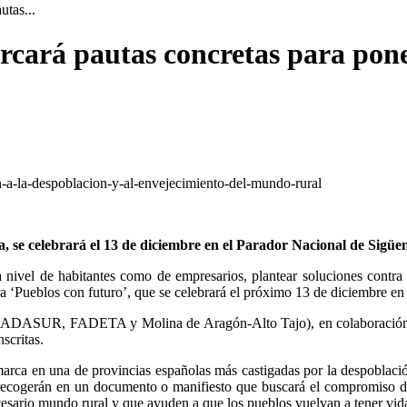
utas...
rcará pautas concretas para poner
 se celebrará el 13 de diciembre en el Parador Nacional de Sigüe
a nivel de habitantes como de empresarios, plantear soluciones contra 
ra ‘Pueblos con futuro’, que se celebrará el próximo 13 de diciembre e
ADASUR, FADETA y Molina de Aragón-Alto Tajo), en colaboración con
scritas.
marca en una de provincias españolas más castigadas por la despoblaci
se recogerán en un documento o manifiesto que buscará el compromiso 
ecesario mundo rural y que ayuden a que los pueblos vuelvan a tener vid