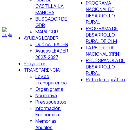
PROGRAMA
CASTILLA-LA
NACIONAL DE
MANCHA
DESARROLLO
BUSCADOR DE
RURAL
GDR
PROGRAMA DE
MAPA GDR
DESARROLLO
AYUDAS LEADER
RURAL DE CLM
Qué es LEADER
LA RED RURAL
Ayudas LEADER
NACIONAL (RRN)
2023-2027
RED ESPAÑOLA DE
Proyectos
DESARROLLO
TRANSPARENCIA
RURAL
Ley de
Reto demográfico
Transparencia
Organigrama
Normativa
Presupuestos
Información
Económica
Memorias
Anuales