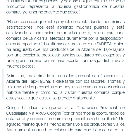
filosofía de nuestros pueblos” y ha añadido que “esta selección de
productos representa la riqueza gastronómica de nuestra
comarca y el enorme encanto que posee”.
“He de reconocer que este proyecto nos está dando muchísimas
satisfacciones, nos está abriendo muchas puertas y está
cautivando la admiración de mucha gente, y eso para una
comarca de La Alcarria, afectada duramente por la despoblación,
es muy importante”, ha afirmado el presidente de FADETA, quien
ha asegurado que “los productos de La Alcarria del Tajo-Tajuña
son una excelente propuesta para los paladares más exigentes y
una gran materia prima para aportar un rasgo distintivo a
muchos platos”.
Asimismo, ha animado a todos los presentes a “saborear La
Alcarria del Tajo-Tajuña, a deleitarse con los sabores, aromas y
texturas de los productos que hoy les acercamos, a consumirlos
habitualmente y, cómo no, a visitar nuestra comarca porque
estoy seguro que les va a sorprender gratamente”.
Ortega ha dado las gracias a la Diputación Provincial de
Guadalajara y a APAG-Coagral “por brindarnos la oportunidad de
estar aquí y de poder presumir de productos y de territorio”. Un
agradecimiento que ha hecho extensivo a los productores y a los
Ayuntamientos que han colaborado para que ‘La Alcarria en tu