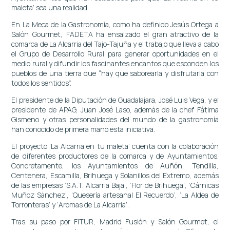
maleta’ sea una realidad.
En La Meca de la Gastronomía, como ha definido Jesús Ortega a
Salón Gourmet, FADETA ha ensalzado el gran atractivo de la
comarca de La Alcarria del Tajo-Tajuña y el trabajo que lleva a cabo
el Grupo de Desarrollo Rural para generar oportunidades en el
medio rural y difundir los fascinantes encantos que esconden los
pueblos de una tierra que “hay que saborearla y disfrutarla con
todos los sentidos”.
El presidente de la Diputación de Guadalajara, José Luis Vega, y el
presidente de APAG, Juan José Laso, además de la chef Fátima
Gismeno y otras personalidades del mundo de la gastronomía
han conocido de primera mano esta iniciativa.
El proyecto ‘La Alcarria en tu maleta’ cuenta con la colaboración
de diferentes productores de la comarca y de Ayuntamientos.
Concretamente, los Ayuntamientos de Auñón, Tendilla,
Centenera, Escamilla, Brihuega y Solanillos del Extremo, además
de las empresas ‘S.A.T. Alcarria Baja’, ‘Flor de Brihuega’, ‘Cárnicas
Muñoz Sánchez’, ‘Quesería artesanal El Recuerdo’, ‘La Aldea de
Torronteras’ y ‘Aromas de La Alcarria’.
Tras su paso por FITUR, Madrid Fusión y Salón Gourmet, el