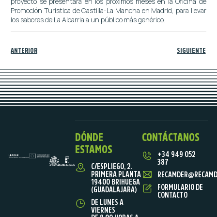
proyecto se presentará en los próximos meses en la Oficina de
Promoción Turística de Castilla-La Mancha en Madrid, para llevar
los sabores de La Alcarria a un público más genérico.
ANTERIOR
SIGUIENTE
DÓNDE
CONTÁCTANOS
ESTAMOS
+34 949 052
387
C/ESPLIEGO, 2.
PRIMERA PLANTA
RECAMDER@RECAMD
19400 BRIHUEGA
FORMULARIO DE
(GUADALAJARA)
CONTACTO
DE LUNES A
VIERNES