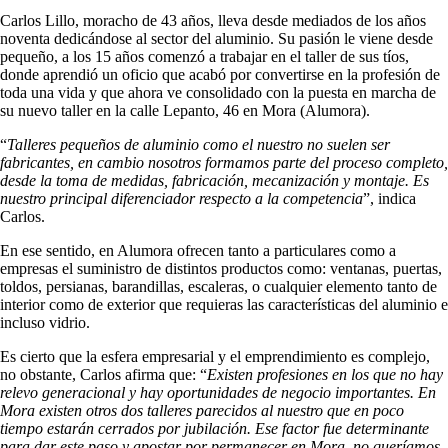
Carlos Lillo, moracho de 43 años, lleva desde mediados de los años
noventa dedicándose al sector del aluminio. Su pasión le viene desde
pequeño, a los 15 años comenzó a trabajar en el taller de sus tíos,
donde aprendió un oficio que acabó por convertirse en la profesión de
toda una vida y que ahora ve consolidado con la puesta en marcha de
su nuevo taller en la calle Lepanto, 46 en Mora (Alumora).
“
Talleres pequeños de aluminio como el nuestro no suelen ser
fabricantes, en cambio nosotros formamos parte del proceso completo,
desde la toma de medidas, fabricación, mecanización y montaje. Es
nuestro principal diferenciador respecto a la competencia
”, indica
Carlos.
En ese sentido, en Alumora ofrecen tanto a particulares como a
empresas el suministro de distintos productos como: ventanas, puertas,
toldos, persianas, barandillas, escaleras, o cualquier elemento tanto de
interior como de exterior que requieras las características del aluminio e
incluso vidrio.
Es cierto que la esfera empresarial y el emprendimiento es complejo,
no obstante, Carlos afirma que: “
Existen profesiones en los que no hay
relevo generacional y hay oportunidades de negocio importantes. En
Mora existen otros dos talleres parecidos al nuestro que en poco
tiempo estarán cerrados por jubilación. Ese factor fue determinante
para dar este paso y apostar por permanecer en Mora, no queríamos