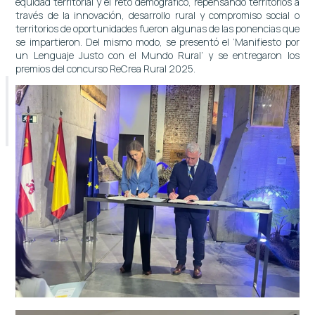
equidad territorial y el reto demográfico, repensando territorios a
través de la innovación, desarrollo rural y compromiso social o
territorios de oportunidades fueron algunas de las ponencias que
se impartieron. Del mismo modo, se presentó el ‘Manifiesto por
un Lenguaje Justo con el Mundo Rural’ y se entregaron los
premios del concurso ReCrea Rural 2025.