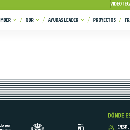
VIDEOTEC
AMDER
GDR
AYUDAS LEADER
PROYECTOS
TR
DÓNDE E
C/ESPL